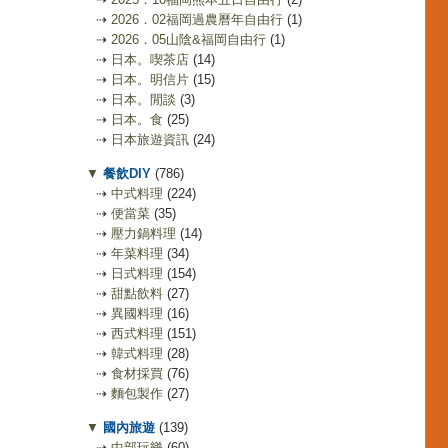
⇢
2026．02福岡過農曆年自由行
(1)
⇢
2026．05山陰&福岡自由行
(1)
⇢
日本。喫茶店
(14)
⇢
日本。明信片
(15)
⇢
日本。閒談
(3)
⇢
日本。食
(25)
⇢
日本旅遊資訊
(24)
▼
餐飲DIY
(786)
⇢
中式料理
(224)
⇢
便當菜
(35)
⇢
壓力鍋料理
(14)
⇢
年菜料理
(34)
⇢
日式料理
(154)
⇢
甜點飲料
(27)
⇢
異國料理
(16)
⇢
西式料理
(151)
⇢
韓式料理
(28)
⇢
食材採買
(76)
⇢
麵包製作
(27)
▼
國內旅遊
(139)
⇢
中部玩樂
(60)