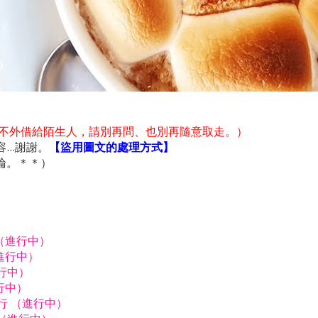
不外借給陌生人，請別再問、也別再隨意取走。）
..謝謝。
【盜用圖文的處理方式】
論。＊＊）
行（進行中）
進行中）
進行中）
行中）
由行 （進行中）