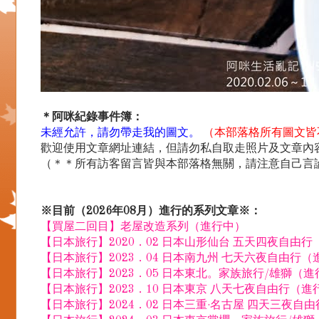
＊阿咪紀錄事件簿：
未經允許，請勿帶走我的圖文。
（本部落格所有圖文皆
歡迎使用文章網址連結，但請勿私自取走照片及文章內容.
（＊＊所有訪客留言皆與本部落格無關，請注意自己言
※目前（2026年08月）進行的系列文章※：
【買屋二回目】老屋改造系列（進行中）
【日本旅行】2020．02 日本山形仙台 五天四夜自由
【日本旅行】2023．04 日本南九州 七天六夜自由行（
【日本旅行】2023．05 日本東北。家族旅行/雄獅（
【日本旅行】2023．10 日本東京 八天七夜自由行（進
【日本旅行】2024．02 日本三重·名古屋 四天三夜自