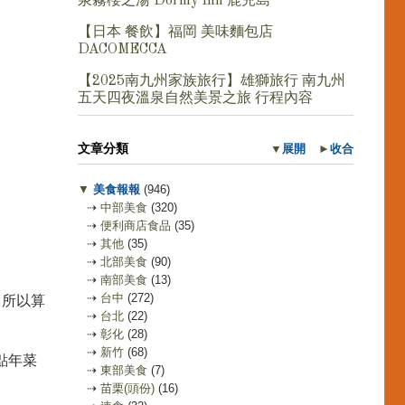
泉霧櫻之湯 Dormy Inn 鹿兒島
【日本 餐飲】福岡 美味麵包店
DACOMECCA
【2025南九州家族旅行】雄獅旅行 南九州
五天四夜溫泉自然美景之旅 行程內容
文章分類
▼
展開
►
收合
▼
美食報報
(946)
⇢
中部美食
(320)
⇢
便利商店食品
(35)
⇢
其他
(35)
⇢
北部美食
(90)
⇢
南部美食
(13)
⇢
台中
(272)
，所以算
⇢
台北
(22)
⇢
彰化
(28)
⇢
新竹
(68)
點年菜
⇢
東部美食
(7)
⇢
苗栗(頭份)
(16)