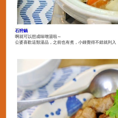
石狩鍋
啊就可以想成味噌湯啦～
公婆喜歡這類湯品，之前也有煮，小鍾覺得不錯就列入