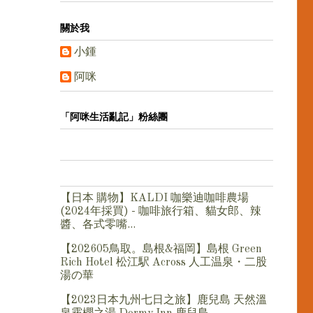
關於我
小鍾
阿咪
「阿咪生活亂記」粉絲團
【日本 購物】KALDI 咖樂迪咖啡農場
(2024年採買) - 咖啡旅行箱、貓女郎、辣
醬、各式零嘴...
【202605鳥取。島根&福岡】島根 Green
Rich Hotel 松江駅 Across 人工温泉・二股
湯の華
【2023日本九州七日之旅】鹿兒島 天然溫