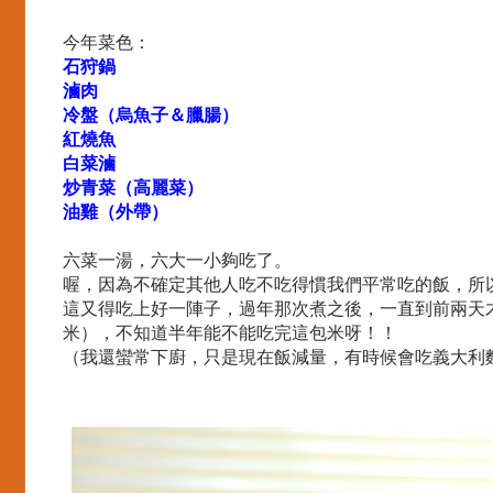
今年菜色：
石狩鍋
滷肉
冷盤（烏魚子＆臘腸）
紅燒魚
白菜滷
炒青菜（高麗菜）
油雞（外帶）
六菜一湯，六大一小夠吃了。
喔，因為不確定其他人吃不吃得慣我們平常吃的飯，所以
這又得吃上好一陣子，過年那次煮之後，一直到前兩天
米），不知道半年能不能吃完這包米呀！！
（我還蠻常下廚，只是現在飯減量，有時候會吃義大利