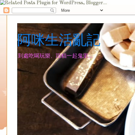
阿咪生活亂記
到處吃喝玩樂、跟貓一起鬼混...