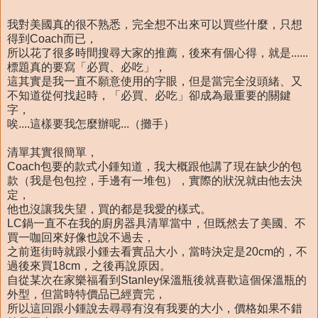
我對美國真的很不熟悉，完全想不出來可以買些什麼，只想
得到Coach而已，
所以花了很多時間搜尋大家的推薦，後來有個心得，就是......
標題真的要寫「必買、必吃」，
這其實是我一直不願意使用的字眼，但是當完全沒頭緒、又
不知道從何找起時，「必買、必吃」卻成為最重要的關鍵
字，
唉....這樣要我怎麼辦呢...（攤手）
清單其實很簡單，
Coach包要的款式小鍾知道，我大概跟他講了現在缺少的包
款（我是包包控，手邊有一堆包），實際的狀況就由他去決
定，
他也沒讓我失望，買的都是我愛的樣式。
LC鍋一直不在我的廚房器具清單當中，但既然去了美國、不
買一咖回來好像也說不過去，
之前逛街時就跟小鍾去看實品大小，當時決定是20cm的，不
過後來買18cm，之後再說原因。
自從某次在家樂福看到Stanley保溫瓶後就喜歡這個保溫瓶的
外型，但當時特價品已經賣完，
所以這回跟小鍾說去尋尋有沒有我要的大小，價格如果不錯