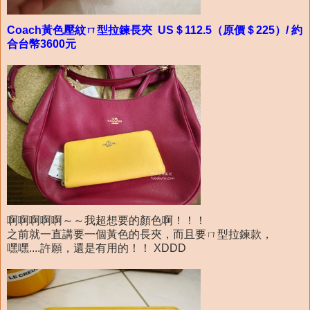
Coach黃色壓紋ㄇ型拉鍊長夾 US＄112.5（原價＄225）/ 約
合台幣3600元
啊啊啊啊啊～～我超想要的顏色啊！！！
之前就一直講要一個黃色的長夾，而且要ㄇ型拉鍊款，
嘿嘿....許願，還是有用的！！ XDDD