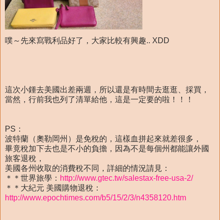
噗～先來寫戰利品好了，大家比較有興趣.. XDD
這次小鍾去美國出差兩週，所以還是有時間去逛逛、採買，
當然，行前我也列了清單給他，這是一定要的啦！！！
PS：
波特蘭（奧勒岡州）是免稅的，這樣血拼起來就差很多，
畢竟稅加下去也是不小的負擔，因為不是每個州都能讓外國
旅客退稅，
美國各州收取的消費稅不同，詳細的情況請見：
＊＊世界旅學：
http://www.gtec.tw/salestax-free-usa-2/
＊＊大紀元 美國購物退稅：
http://www.epochtimes.com/b5/15/2/3/n4358120.htm