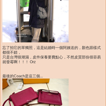
忘了拍它的單獨照，這是結婚時一個阿姨送的，顏色跟樣式
都很不錯，
只是台灣很潮濕，皮件保養要費點心，不然皮質部份很容易
就發霉啊！！！ Orz
最後的Coach是這三個...