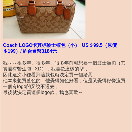
Coach LOGO卡其棕波士頓包（小） US＄99.5（原價
＄199）/ 約合台幣3184元
我～～很多年、很多年、很多年前就想要一個波士頓包（其
實還有醫生包.. XD），我喜歡這樣的型，
因此這次小鍾看到這款包就決定買一個給我，
他本來想買藍色的，他覺得顏色好看，但是又覺得好像沒買
一個有logo的又說不過去，
最後就決定買這個logo款，我也喜歡～