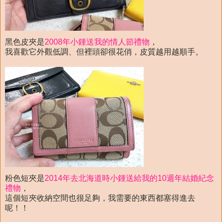
黑色皮夾是
2008年小鍾送我的情人節禮物
，
我喜歡它外觀低調、但裡頭卻很花俏，皮質越用越順手。
粉色短夾是
2014年去北海道時小鍾送給我的10週年結婚紀念
禮物
，
這個短夾收納空間也很足夠，我需要的東西都塞得進去
呢！！