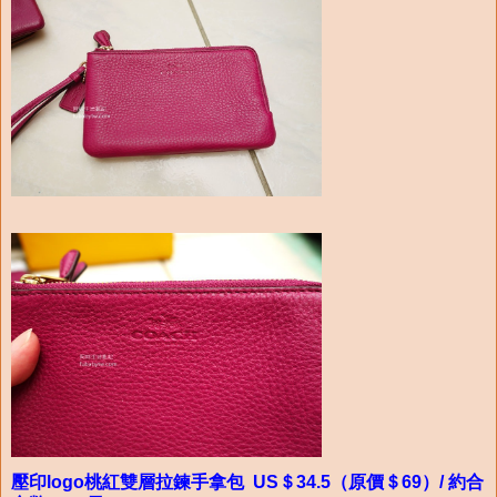
壓印logo桃紅雙層拉鍊手拿包 US＄34.5（原價＄69）/ 約合