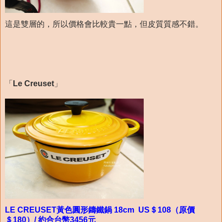
這是雙層的，所以價格會比較貴一點，但皮質質感不錯。
「
Le Creuset
」
LE CREUSET黃色圓形鑄鐵鍋 18cm US＄108（原價
＄180）/ 約合台幣3456元