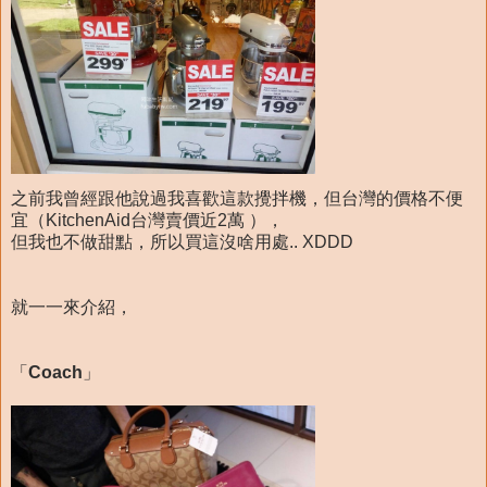
之前我曾經跟他說過我喜歡這款攪拌機，但台灣的價格不便
宜（KitchenAid台灣賣價近2萬 ），
但我也不做甜點，所以買這沒啥用處.. XDDD
就一一來介紹，
「
Coach
」