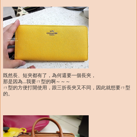
既然長、短夾都有了，為何還要一個長夾，
那是因為...我要ㄇ型的啊～～～
ㄇ型的方便打開使用，跟三折長夾又不同，因此就想要ㄇ型
的。