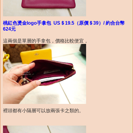
桃紅色燙金logo手拿包 US＄19.5（原價＄39）/ 約合台幣
624元
這兩個是單層的手拿包，價格比較便宜，
裡頭都有小隔層可以放兩張卡之類的。