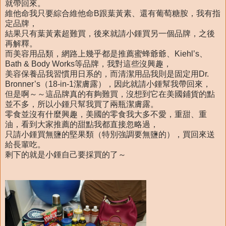
就帶回來。
維他命我只要綜合維他命B跟葉黃素、還有葡萄糖胺，我有指
定品牌，
結果只有葉黃素超難買，後來就請小鍾買另一個品牌，之後
再解釋。
而美容用品類，網路上幾乎都是推薦蜜蜂爺爺、Kiehl’s、
Bath & Body Works等品牌，我對這些沒興趣，
美容保養品我習慣用日系的，而清潔用品我則是固定用Dr.
Bronner’s（18-in-1潔膚露），因此就請小鍾幫我帶回來，
但是啊～～這品牌真的有夠難買，沒想到它在美國鋪貨的點
並不多，所以小鍾只幫我買了兩瓶潔膚露。
零食並沒有什麼興趣，美國的零食我大多不愛，重甜、重
油，看到大家推薦的甜點我都直接忽略過，
只請小鍾買無鹽的堅果類（特別強調要無鹽的），買回來送
給長輩吃。
剩下的就是小鍾自己要採買的了～