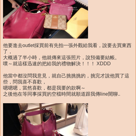
他要進去outlet採買前有先拍一張外觀給我看，說要去買東西
了，
大概過了半小時，他就傳來這張照片，說預備要結帳。
噗～就這樣迅速的把給我的禮物解決！！！ XDDD
他當中都沒問我意見，就自己挑挑挑的，挑完才說他買了這
些，問我喜不喜歡，
嗯嗯嗯，當然喜歡，都是我要的款啊～
之後他在等同事採買的空檔時間就順道跟我傳line閒聊..