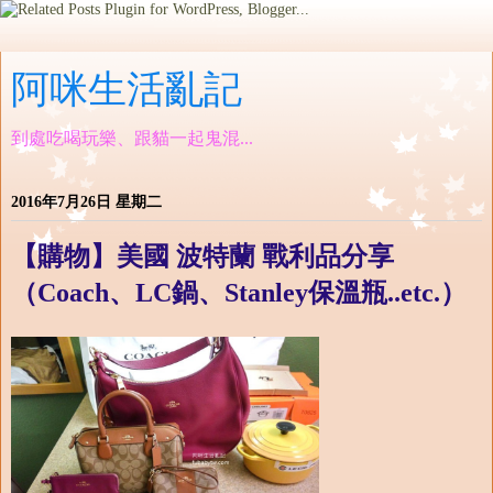
阿咪生活亂記
到處吃喝玩樂、跟貓一起鬼混...
2016年7月26日 星期二
【購物】美國 波特蘭 戰利品分享
（Coach、LC鍋、Stanley保溫瓶..etc.）