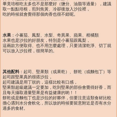
畢竟培根吃太多也不是那麼好（鹽分、油脂等過量），建議
取一點點培根，煎到焦黃、冷卻後放入沙拉裡，
吃的時候就會覺得那個肉香也很不錯呢。
水果
：小蕃茄、鳳梨、水梨、奇異果、蘋果、柑橘類
水果也是沙拉的好朋友，特別是小蕃茄跟鳳梨，
這兩款方便取得、也不用怎麼處理，只要清潔乾淨、切丁就
可以放入沙拉裡，很簡單的。
其他配料
：起司、堅果類（或果乾）、餅乾（或麵包丁）等
起司跟堅果真的很搭沙拉，
起司建議是用丁狀的，這樣比較有口感，
堅果類超級建議一定要加，吃到堅果的部份會覺得好香，而
且每天攝取適量堅果是有益健康的喲！！
餅乾或是麵包丁也是沙拉的好夥伴，但要注意這類食材比較
擔心遇到水分會軟化，所以放的時候要留意附近是否有水分
過多的食材。