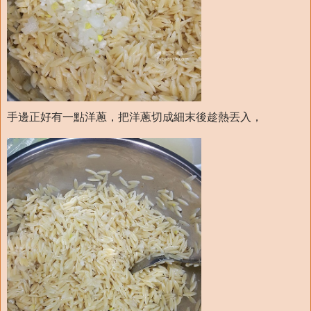
手邊正好有一點洋蔥，把洋蔥切成細末後趁熱丟入，