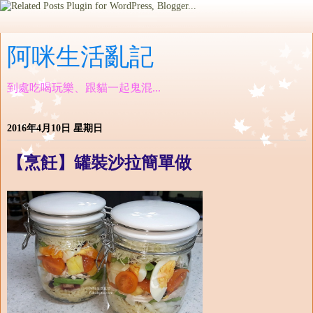
阿咪生活亂記
到處吃喝玩樂、跟貓一起鬼混...
2016年4月10日 星期日
【烹飪】罐裝沙拉簡單做