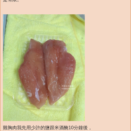
雞胸肉我先用少許的鹽跟米酒醃10分鐘後，