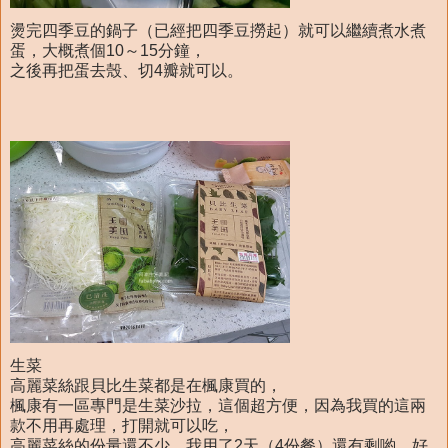
燙完四季豆的鍋子（已經把四季豆撈起）就可以繼續煮水煮
蛋，大概煮個10～15分鐘，
之後再把蛋去殼、切4瓣就可以。
生菜
高麗菜絲跟貝比生菜都是在楓康買的，
楓康有一區專門是生菜沙拉，這個超方便，因為我買的這兩
款不用再處理，打開就可以吃，
高麗菜絲的份量還不少，我用了2天（4份餐）還有剩喲，好