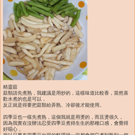
精靈菇
菇類請先煮熟，我建議是用炒的，這樣味道比較香，當然喜
歡水煮的也是可以，
反正就是得要把菇類給弄熟、冷卻後才能使用。
四季豆也一樣先煮熟，這個我就是用燙的，而且燙很久，
因為我實在沒辦法忍受四季豆煮得生生的那種口感，會覺得
好噁心，