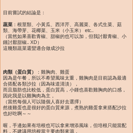
目前嘗試的結論是：
蔬菜
：根莖類、小黃瓜、西洋芹、高麗菜、各式生菜、菇
類、海帶芽、花椰菜、玉米（小玉米） etc..
（當然如果喜歡青椒、甜椒的也可以加，但我討厭青椒、小
鍾討厭甜椒.. XD）
這幾類蔬菜還蠻適合做成沙拉
肉類（蛋白質）
：雞胸肉、雞蛋
因為是午餐，所以不希望風味太重，雞胸肉是目前認為最適
合搭配各類沙拉（因為味道清淡），
而且脂肪也比較低，蛋白質高，小鍾也喜歡雞胸肉的口感，
因此我是以雞胸肉為主，
（當然每個人可以隨個人喜好去選擇）
然後雞蛋也是很好的蛋白質來源，煮熟的雞蛋拿來搭配沙拉
也好吃啊～～
喔，手邊如果有培根也可以拿來增添風味，但培根只能當配
料，不建議用培根當主要肉類來源，