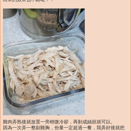
雞肉弄熟後就放置一旁稍微冷卻，再剝成絲狀就可以。
因為一次弄一整副雞胸，份量一定超過一餐，我弄好後就把