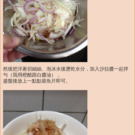
然後把洋蔥切細絲、泡冰水後瀝乾水分，加入沙拉醬一起拌
勻（我用橙醋跟白醬油），
盛盤後放上一點點柴魚片即可。