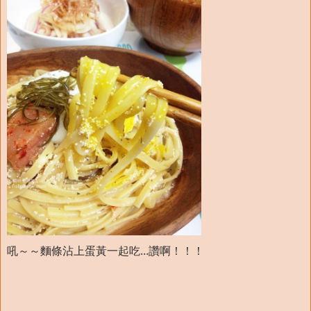
吼～～麵條沾上蛋黃一起吃...讚啊！！！