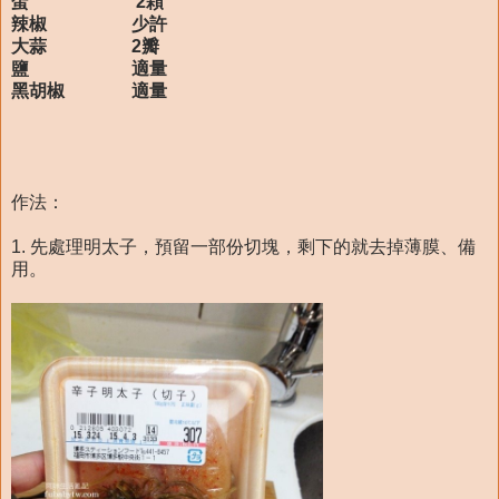
蛋 2顆
辣椒 少許
大蒜 2瓣
鹽 適量
黑胡椒 適量
作法：
1. 先處理明太子，預留一部份切塊，剩下的就去掉薄膜、備
用。