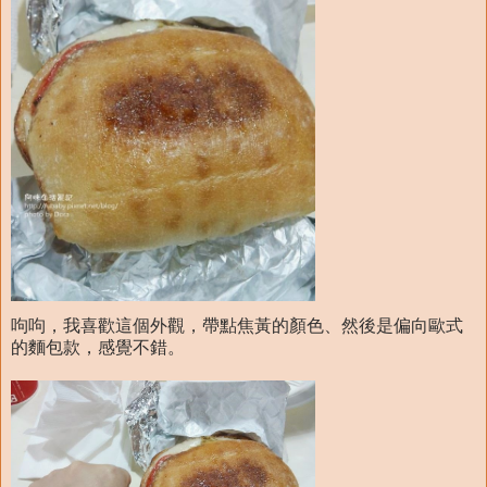
呴呴，我喜歡這個外觀，帶點焦黃的顏色、然後是偏向歐式
的麵包款，感覺不錯。