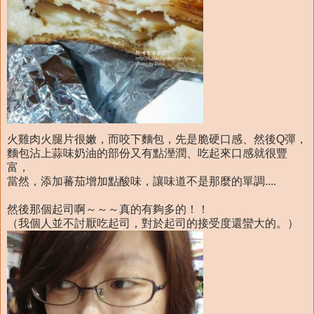
火雞肉火腿片很嫩，而咬下麵包，先是脆硬口感、然後Q彈，
麵包沾上蒜味奶油的部份又有點溼潤、吃起來口感就很豐
富，
當然，添加蕃茄增加點酸味，讓味道不是那麼的單調....
然後那個起司啊～～～真的有夠多的！！
（我個人並不討厭吃起司，對於起司的接受度還蠻大的。）