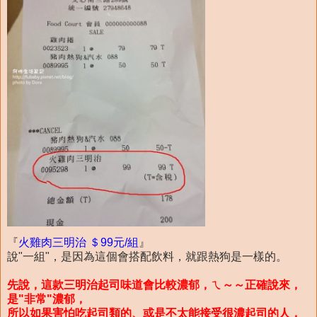
『
火雞肉三明治 ＄99元/組
』
說"一組"，是因為這個會搭配飲料，就跟熱狗是一樣的。
先說，這款三明治起司味道會比較濃郁，ㄟ～～正確說來，
是"非常"濃郁，
所以如果害怕吃起司類的、或是不太能接受很濃起司的人，