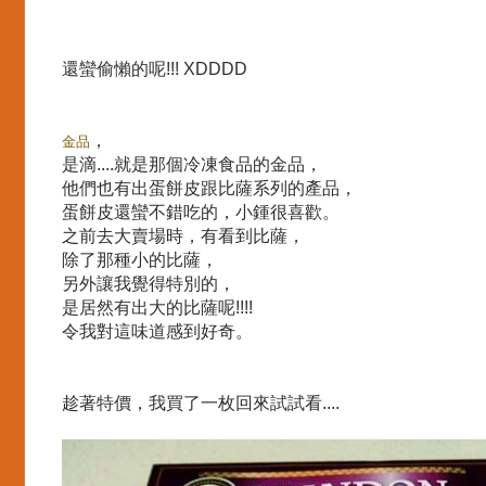
還蠻偷懶的呢!!! XDDDD
，
金品
是滴....就是那個冷凍食品的金品，
他們也有出蛋餅皮跟比薩系列的產品，
蛋餅皮還蠻不錯吃的，小鍾很喜歡。
之前去大賣場時，有看到比薩，
除了那種小的比薩，
另外讓我覺得特別的，
是居然有出大的比薩呢!!!!
令我對這味道感到好奇。
趁著特價，我買了一枚回來試試看....