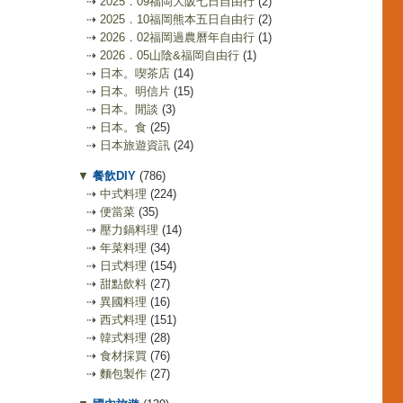
⇢
2025．09福岡大阪七日自由行
(2)
⇢
2025．10福岡熊本五日自由行
(2)
⇢
2026．02福岡過農曆年自由行
(1)
⇢
2026．05山陰&福岡自由行
(1)
⇢
日本。喫茶店
(14)
⇢
日本。明信片
(15)
⇢
日本。閒談
(3)
⇢
日本。食
(25)
⇢
日本旅遊資訊
(24)
▼
餐飲DIY
(786)
⇢
中式料理
(224)
⇢
便當菜
(35)
⇢
壓力鍋料理
(14)
⇢
年菜料理
(34)
⇢
日式料理
(154)
⇢
甜點飲料
(27)
⇢
異國料理
(16)
⇢
西式料理
(151)
⇢
韓式料理
(28)
⇢
食材採買
(76)
⇢
麵包製作
(27)