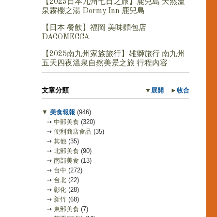
【2023日本九州七日之旅】鹿兒島 天然溫
泉霧櫻之湯 Dormy Inn 鹿兒島
【日本 餐飲】福岡 美味麵包店
DACOMECCA
【2025南九州家族旅行】雄獅旅行 南九州
五天四夜溫泉自然美景之旅 行程內容
文章分類
▼
展開
►
收合
▼
美食報報
(946)
⇢
中部美食
(320)
⇢
便利商店食品
(35)
⇢
其他
(35)
⇢
北部美食
(90)
⇢
南部美食
(13)
⇢
台中
(272)
⇢
台北
(22)
⇢
彰化
(28)
⇢
新竹
(68)
⇢
東部美食
(7)