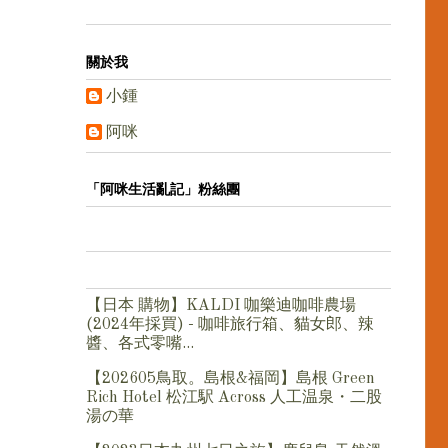
關於我
小鍾
阿咪
「阿咪生活亂記」粉絲團
【日本 購物】KALDI 咖樂迪咖啡農場
(2024年採買) - 咖啡旅行箱、貓女郎、辣
醬、各式零嘴...
【202605鳥取。島根&福岡】島根 Green
Rich Hotel 松江駅 Across 人工温泉・二股
湯の華