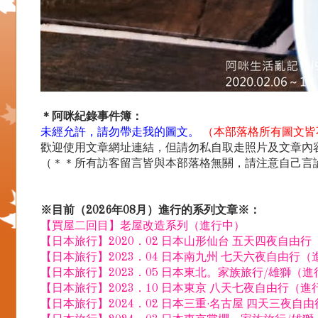
＊阿咪紀錄事件簿：
未經允許，請勿帶走我的圖文。
（本部落格所有圖文皆
歡迎使用文章網址連結，但請勿私自取走照片及文章內容.
（＊＊所有訪客留言皆與本部落格無關，請注意自己言
※目前（2026年08月）進行的系列文章※：
【買屋二回目】老屋改造系列（進行中）
【日本旅行】2020．02 日本山形仙台 五天四夜自由
【日本旅行】2023．04 日本南九州 七天六夜自由行（
【日本旅行】2023．05 日本東北。家族旅行/雄獅（
【日本旅行】2023．10 日本東京 八天七夜自由行（進
【日本旅行】2024．02 日本三重·名古屋 四天三夜自