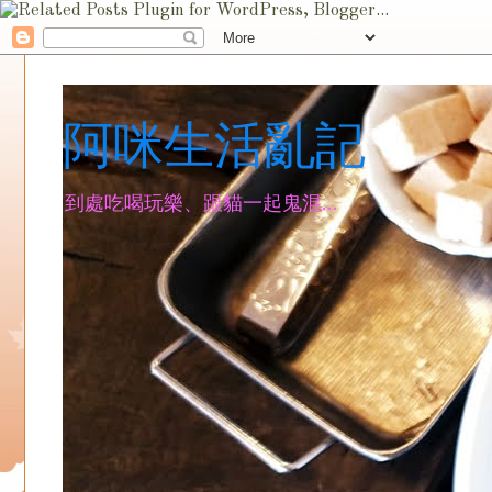
阿咪生活亂記
到處吃喝玩樂、跟貓一起鬼混...