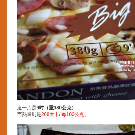
這一片是
9吋（重380公克）
，
而熱量則是
268大卡/ 每100公克
。