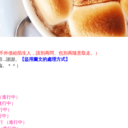
不外借給陌生人，請別再問、也別再隨意取走。）
..謝謝。
【盜用圖文的處理方式】
論。＊＊）
行（進行中）
進行中）
進行中）
行中）
由行 （進行中）