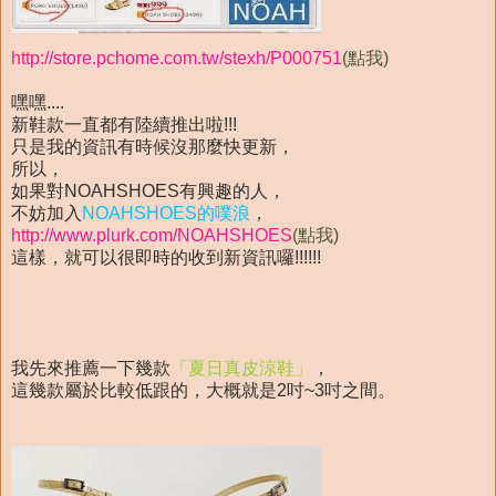
http://store.pchome.com.tw/stexh/P000751
(點我)
嘿嘿....
新鞋款一直都有陸續推出啦!!!
只是我的資訊有時候沒那麼快更新，
所以，
如果對NOAHSHOES有興趣的人，
不妨加入
NOAHSHOES的噗浪
，
http://www.plurk.com/NOAHSHOES
(點我)
這樣，就可以很即時的收到新資訊囉!!!!!!
我先來推薦一下幾款
「夏日真皮涼鞋」
，
這幾款屬於比較低跟的，大概就是2吋~3吋之間。