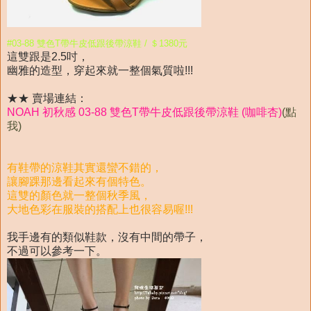
#03-88 雙色T帶牛皮低跟後帶涼鞋 / ＄1380元
這雙跟是2.5吋，
幽雅的造型，穿起來就一整個氣質啦!!!
★★ 賣場連結：
NOAH 初秋感 03-88 雙色T帶牛皮低跟後帶涼鞋 (咖啡杏)
(點
我)
有鞋帶的涼鞋其實還蠻不錯的，
讓腳踝那邊看起來有個特色。
這雙的顏色就一整個秋季風，
大地色彩在服裝的搭配上也很容易喔!!!
我手邊有的類似鞋款，沒有中間的帶子，
不過可以參考一下。