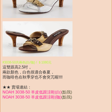
#3038-50共兩色(白/咖) / ＄1080元
這雙跟高2.5吋，
兩款顏色，白色很適合春夏，
而咖啡色在秋季穿也不會突兀喔!!!!
★★ 賣場連結：
NOAH 3038-50 羊皮低跟涼鞋(白)
(點我)
NOAH 3038-50 羊皮低跟涼鞋(咖)
(點我)