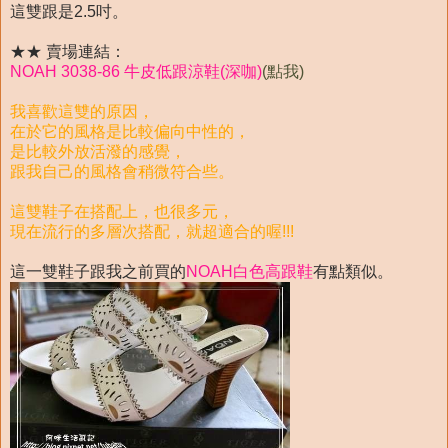
這雙跟是2.5吋。
★★ 賣場連結：
NOAH 3038-86 牛皮低跟涼鞋(深咖)
(點我)
我喜歡這雙的原因，
在於它的風格是比較偏向中性的，
是比較外放活潑的感覺，
跟我自己的風格會稍微符合些。
這雙鞋子在搭配上，也很多元，
現在流行的多層次搭配，就超適合的喔!!!
這一雙鞋子跟我之前買的
NOAH白色高跟鞋
有點類似。