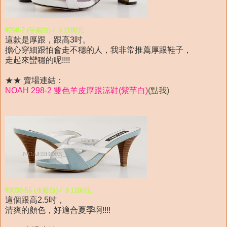
#298-2 (芋紫白) / ＄1180元
這款是厚跟，跟高3吋。
擔心穿細跟怕會走不穩的人，我非常推薦厚跟鞋子，
走起來蠻穩的呢!!!!
★★ 賣場連結：
NOAH 298-2 雙色羊皮厚跟涼鞋(紫芋白)
(點我)
#3038-55 (水藍白) / ＄1180元
這個跟高2.5吋，
清爽的顏色，好適合夏季啊!!!!