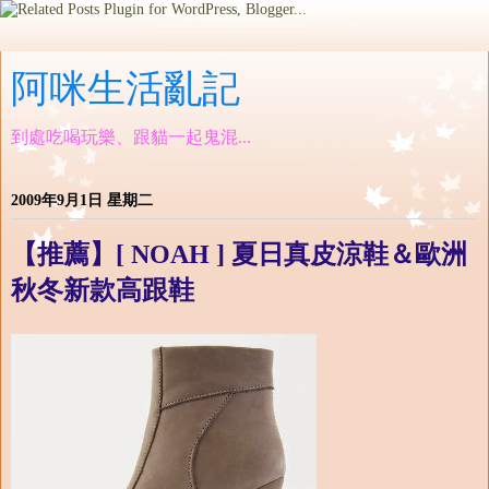
阿咪生活亂記
到處吃喝玩樂、跟貓一起鬼混...
2009年9月1日 星期二
【推薦】[ NOAH ] 夏日真皮涼鞋＆歐洲
秋冬新款高跟鞋