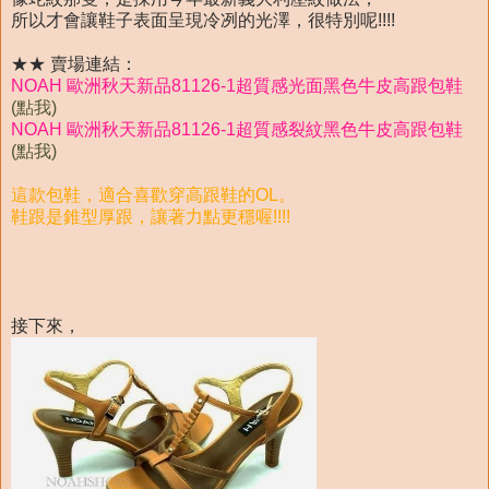
所以才會讓鞋子表面呈現冷冽的光澤，很特別呢!!!!
★★ 賣場連結：
NOAH 歐洲秋天新品81126-1超質感光面黑色牛皮高跟包鞋
(點我)
NOAH 歐洲秋天新品81126-1超質感裂紋黑色牛皮高跟包鞋
(點我)
這款包鞋，適合喜歡穿高跟鞋的OL。
鞋跟是錐型厚跟，讓著力點更穩喔!!!!
接下來，