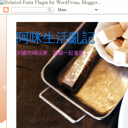
阿咪生活亂記
到處吃喝玩樂、跟貓一起鬼混...