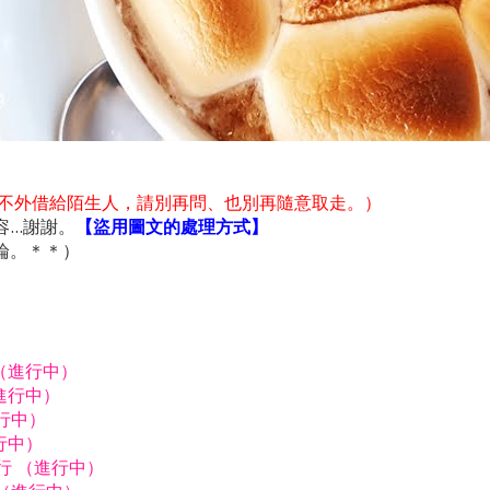
不外借給陌生人，請別再問、也別再隨意取走。）
..謝謝。
【盜用圖文的處理方式】
論。＊＊）
行（進行中）
進行中）
進行中）
行中）
由行 （進行中）