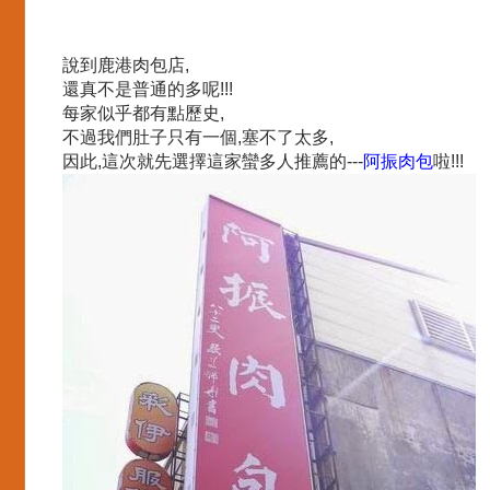
說到鹿港肉包店,
還真不是普通的多呢!!!
每家似乎都有點歷史,
不過我們肚子只有一個,塞不了太多,
因此,這次就先選擇這家蠻多人推薦的---
阿振肉包
啦!!!