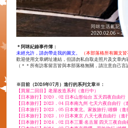
＊阿咪紀錄事件簿：
未經允許，請勿帶走我的圖文。
（本部落格所有圖文皆
歡迎使用文章網址連結，但請勿私自取走照片及文章內容.
（＊＊所有訪客留言皆與本部落格無關，請注意自己言
※目前（2026年07月）進行的系列文章※：
【買屋二回目】老屋改造系列（進行中）
【日本旅行】2020．02 日本山形仙台 五天四夜自由
【日本旅行】2023．04 日本南九州 七天六夜自由行（
【日本旅行】2023．05 日本東北。家族旅行/雄獅（
【日本旅行】2023．10 日本東京 八天七夜自由行（進
【日本旅行】2024．02 日本三重·名古屋 四天三夜自