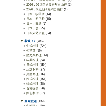
⇢
2026．02福岡過農曆年自由行
(1)
⇢
2026．05山陰&福岡自由行
(1)
⇢
日本。喫茶店
(14)
⇢
日本。明信片
(15)
⇢
日本。閒談
(3)
⇢
日本。食
(25)
⇢
日本旅遊資訊
(24)
▼
餐飲DIY
(786)
⇢
中式料理
(224)
⇢
便當菜
(35)
⇢
壓力鍋料理
(14)
⇢
年菜料理
(34)
⇢
日式料理
(154)
⇢
甜點飲料
(27)
⇢
異國料理
(16)
⇢
西式料理
(151)
⇢
韓式料理
(28)
⇢
食材採買
(76)
⇢
麵包製作
(27)
▼
國內旅遊
(139)
⇢
中部玩樂
(60)