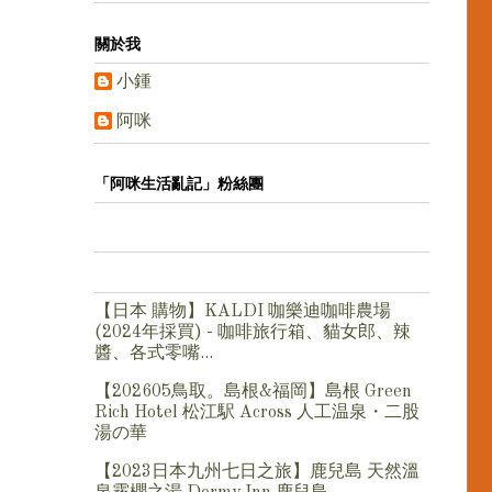
關於我
小鍾
阿咪
「阿咪生活亂記」粉絲團
【日本 購物】KALDI 咖樂迪咖啡農場
(2024年採買) - 咖啡旅行箱、貓女郎、辣
醬、各式零嘴...
【202605鳥取。島根&福岡】島根 Green
Rich Hotel 松江駅 Across 人工温泉・二股
湯の華
【2023日本九州七日之旅】鹿兒島 天然溫