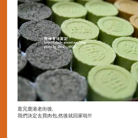
逛完鹿港老街後,
我們決定去買肉包,然後就回家啦!!!