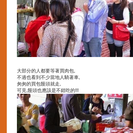
大部分的人都要等著買肉包,
不過也看到不少當地人騎著車,
匆匆的買包饅頭就走,
可見,饅頭也應該是不錯吃的!!!