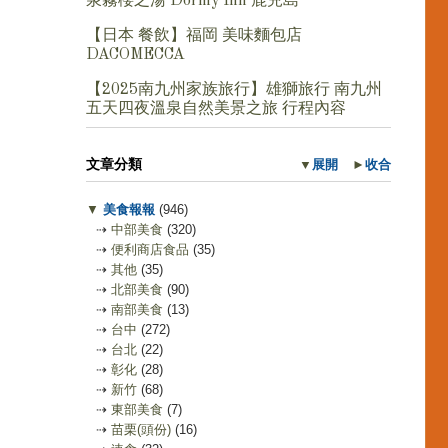
泉霧櫻之湯 Dormy Inn 鹿兒島
【日本 餐飲】福岡 美味麵包店
DACOMECCA
【2025南九州家族旅行】雄獅旅行 南九州
五天四夜溫泉自然美景之旅 行程內容
文章分類
▼
展開
►
收合
▼
美食報報
(946)
⇢
中部美食
(320)
⇢
便利商店食品
(35)
⇢
其他
(35)
⇢
北部美食
(90)
⇢
南部美食
(13)
⇢
台中
(272)
⇢
台北
(22)
⇢
彰化
(28)
⇢
新竹
(68)
⇢
東部美食
(7)
⇢
苗栗(頭份)
(16)