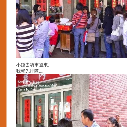
小鍾去騎車過來,
我就先排隊......