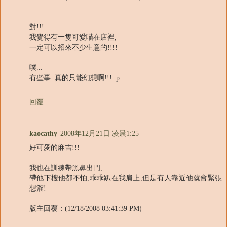
對!!!
我覺得有一隻可愛喵在店裡,
一定可以招來不少生意的!!!!
噗...
有些事..真的只能幻想啊!!! :p
回覆
kaocathy
2008年12月21日 凌晨1:25
好可愛的麻吉!!!
我也在訓練帶黑鼻出門,
帶他下樓他都不怕,乖乖趴在我肩上,但是有人靠近他就會緊張
想溜!
版主回覆：(12/18/2008 03:41:39 PM)