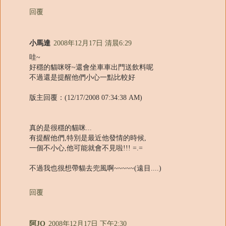
回覆
小馬達
2008年12月17日 清晨6:29
哇~
好穩的貓咪呀~還會坐車車出門送飲料呢
不過還是提醒他們小心一點比較好
版主回覆：(12/17/2008 07:34:38 AM)
真的是很穩的貓咪...
有提醒他們,特別是最近他發情的時候,
一個不小心,他可能就會不見啦!!! =.=
不過我也很想帶貓去兜風啊~~~~~(遠目....)
回覆
阿JO
2008年12月17日 下午2:30