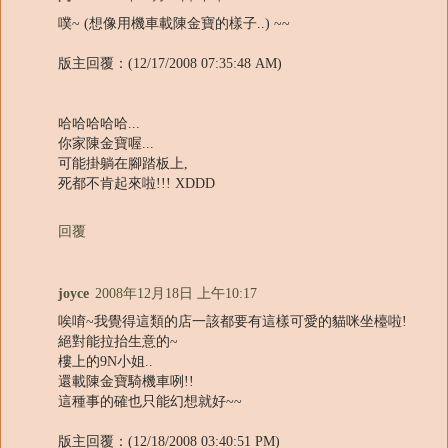
噗~ (想像用機車載陳金寶的樣子..) ~~
版主回覆：(12/17/2008 07:35:48 AM)
哈哈哈哈哈...
你家陳金寶喔...
可能掛躺在腳踏板上,
死都不肯起來啦!!! XDDD
回覆
joyce
2008年12月18日 上午10:17
唉唷~我覺得這類的店一該都要有這樣可愛的貓咪坐檯啦!
絕對能拉抬生意的~
樓上的9N小姐..
還載陳金寶騎機車咧!!
這種事的確也只能幻想就好~~
版主回覆：(12/18/2008 03:40:51 PM)