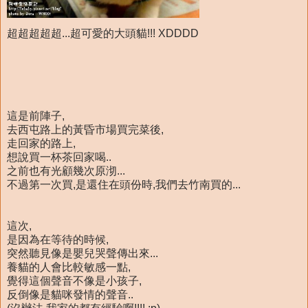
超超超超超...超可愛的大頭貓!!! XDDDD
這是前陣子,
去西屯路上的黃昏市場買完菜後,
走回家的路上,
想說買一杯茶回家喝..
之前也有光顧幾次原沏...
不過第一次買,是還住在頭份時,我們去竹南買的...
這次,
是因為在等待的時候,
突然聽見像是嬰兒哭聲傳出來...
養貓的人會比較敏感一點,
覺得這個聲音不像是小孩子,
反倒像是貓咪發情的聲音..