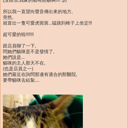
(沒辦法,我家的都有經驗啊!!!! :p)
所以我一直望向聲音傳出來的地方,
突然,
就冒出一隻可愛虎斑斑...猛跳到椅子上坐定!!!
超可愛的啦!!!!!!!
跟店員聊了一下,
問她們貓咪是不是發情了,
她們說是...
貓咪的主人那天不在,
(也是店員之一)
她們最近在詢問那邊有適合的獸醫院,
要帶貓咪去結紮....