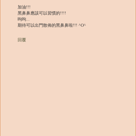
加油!!!
黑鼻鼻應該可以習慣的!!!!
呴呴...
期待可以出門散佈的黑鼻鼻啦!!! ^O^
回覆