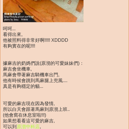
呵呵...
看得出來,
他被照料得非常好啊!!!!! XDDDD
有夠實在的呢!!!!
據麻吉的奶媽們說(原沏的可愛妹妹們)：
麻吉會坐機車,
馬麻會帶著麻吉騎機車出門,
他有時候會跳到馬麻腿上兜風....
真是有夠穩定的貓...
可愛的麻吉現在因為發情,
所以白天會跟著馬麻到原沏上班..
(他會窩在休息室啦!!!)
如果想看看這可愛的麻吉,
可以到
原沏中科店
,