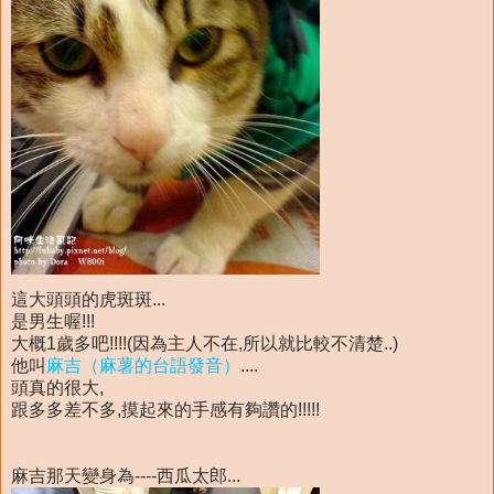
這大頭頭的虎斑斑...
是男生喔!!!
大概1歲多吧!!!!(因為主人不在,所以就比較不清楚..)
他叫
麻吉（麻薯的台語發音）
....
頭真的很大,
跟多多差不多,摸起來的手感有夠讚的!!!!!
麻吉那天變身為----西瓜太郎...