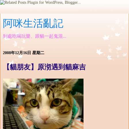
阿咪生活亂記
到處吃喝玩樂、跟貓一起鬼混...
2008年12月16日 星期二
【貓朋友】原沏遇到貓麻吉