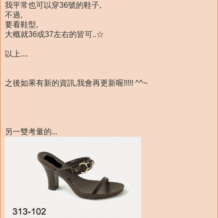
我平常也可以穿36號的鞋子,
不過,
要看鞋型,
大概就36或37左右的皆可..☆
以上....
之後如果有新的資訊,我會再更新喔!!!!! ^^~
另一雙考量的...