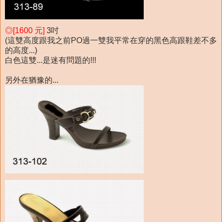
◎[1600 元]
3吋
(這雙高度跟我之前PO過一雙我平常在穿的黑色高跟鞋差不多
的高度...)
白色這雙...是迷有問題的!!!
另外在猶豫的...