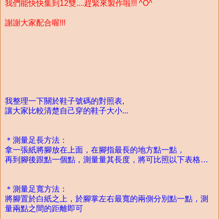
我們能快快集到12雙....趕緊來製作啦!!! ^O^
謝謝大家配合喔!!!
我整理一下關於鞋子號碼的對照表,
讓大家比較清楚自己穿的鞋子大小...
＊測量足長方法：
拿一張紙將腳放在上面，在腳指最長的地方點一點，
再到腳後跟點一個點，測量量其長度，將可比照以下表格…
＊測量足寬方法：
將腳置於白紙之上，於腳掌左右最寬的兩側分別點一點，測
量兩點之間的距離即可