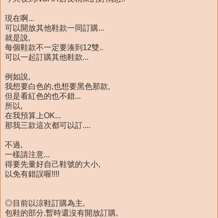
現在啊...
可以開放其他鞋款一同訂購...
就是說,
每個鞋款不一定要湊到12雙..
可以一起訂購其他鞋款...
例如說,
我想要白色的,也想要黑色那款,
但是看紅色的也不錯...
所以,
在我預算上OK...
那我三款這次都可以訂....
不過,
一樣請注意...
得要先量好自己鞋號的大小,
以免有錯誤喔!!!!
◎目前以涼鞋訂購為主,
包鞋的部分,暫時還沒有開放訂購,