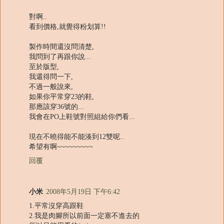
對啊..
看到價格,就覺得粉划算!!
製作時間還沒問清楚,
我問到了再跟你說...
至於版型,
我還得問一下,
不過一般說來,
如果你平常穿23的鞋,
那應該穿36號的...
我會在PO上鞋號對照組給你們看...
現在不曉得能不能湊到12雙呢..
希望有啊~~~~~~~~~
回覆
小米
2008年5月19日 下午6:42
1.平常沒穿高跟鞋
2.我是肉腳所以前面一定塞不進去的