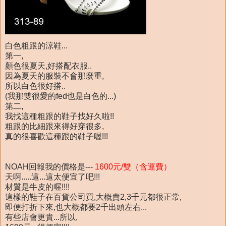
白色粗跟的涼鞋...
第一,
顏色很夏天,好搭配衣服..
因為夏天的服裝不會那麼重,
所以白色很好搭..
(我那雙很愛的fed也是白色的...)
第二,
我找這種粗跟的鞋子找好久啦!!
粗跟的比細跟來得好穿很多,
真的很喜歡這種跟的鞋子喔!!!
NOAH回報我的價格是---
1600元/雙（含運費）
天啊.....這...這太便宜了吧!!!
材質是牛皮的喔!!!!
這樣的鞋子在百貨公司買,大概賣2,3千元都很正常,
即便打折下來,也大概都要2千出頭左右...
有些店會更貴...所以,