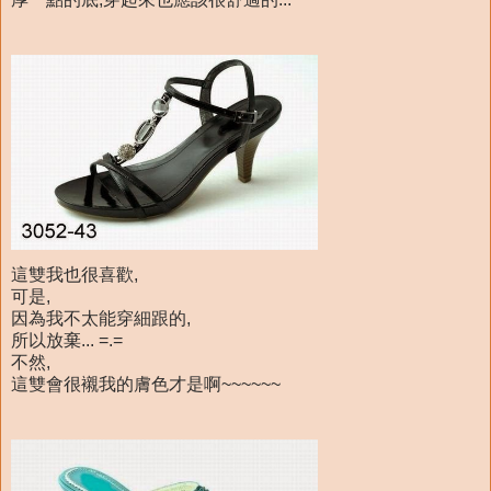
這雙我也很喜歡,
可是,
因為我不太能穿細跟的,
所以放棄... =.=
不然,
這雙會很襯我的膚色才是啊~~~~~~