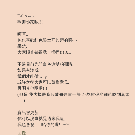
Hello~~~
歡迎你來呢!!!
呵呵...
你也喜歡紅色跟土耳其藍的啊~~
果然,
大家眼光都跟我一樣捏!!! XD
不過目前先開白色這雙的團購,
如果有湊成,
我們才能做... :p
或許之後大家可以蒐集意見,
再開其他團啦!!!
(但是,我大概最多只能每月買一雙,不然會被小鍾給唸到臭頭..
=.=)
資訊會更新,
你可以沒事就晃過來我這,
我也會發mail給你的啦!! ^^~
回覆