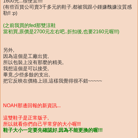
1600元...很便宜!!!!
(有些百貨公司賣3千多元的鞋子,都被我跟小鍾嫌醜嫌沒質感
勒!! :p)
(之前我買的fed那雙涼鞋
當初買,原價是2700元左右吧..折扣後,也要2160元喔!!!)
另外,
因為這個是工廠出貨,
所以包裝上沒有那麼的精美,
我想這個是可以接受,
畢竟,少些多餘的支出,
把它反映在價格上頭,這樣我覺得很不錯~~~~~
NOAH那邊回報的新資訊...
這雙鞋子是正常版子,
所以就看你們自己平常穿的大小喔!!!
鞋子大小一定要先確認好,因為不能更換的喔!!!