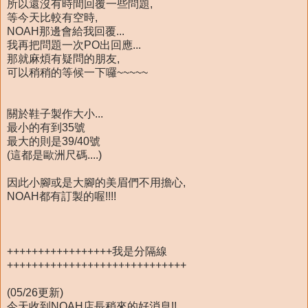
所以還沒有時間回覆一些問題,
等今天比較有空時,
NOAH那邊會給我回覆...
我再把問題一次PO出回應...
那就麻煩有疑問的朋友,
可以稍稍的等候一下囉~~~~~
關於鞋子製作大小...
最小的有到
35號
最大的則是
39/40號
(這都是歐洲尺碼....)
因此小腳或是大腳的美眉們不用擔心,
NOAH都有訂製的喔!!!!
+++++++++++++++++我是分隔線
+++++++++++++++++++++++++++++
(05/26更新)
今天收到NOAH店長稍來的好消息!!