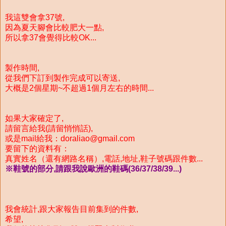
我這雙會拿37號,
因為夏天腳會比較肥大一點,
所以拿37會覺得比較OK...
製作時間,
從我們下訂到製作完成可以寄送,
大概是2個星期~不超過1個月左右的時間...
如果大家確定了,
請留言給我(請留悄悄話),
或是mail給我：doraliao@gmail.com
要留下的資料有：
真實姓名（還有網路名稱）,電話,地址,鞋子號碼跟件數...
※鞋號的部分,請跟我說歐洲的鞋碼(36/37/38/39...)
我會統計,跟大家報告目前集到的件數,
希望,