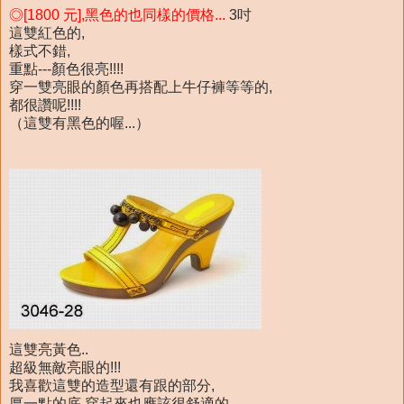
◎[1800 元],黑色的也同樣的價格...
3吋
這雙紅色的,
樣式不錯,
重點---顏色很亮!!!!
穿一雙亮眼的顏色再搭配上牛仔褲等等的,
都很讚呢!!!!
（這雙有黑色的喔...）
這雙亮黃色..
超級無敵亮眼的!!!
我喜歡這雙的造型還有跟的部分,
厚一點的底,穿起來也應該很舒適的...