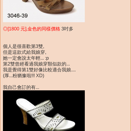
◎[1800 元],金色的同樣價格
3吋多
個人是很喜歡第3雙,
但是這款式給我娘穿,
她一定會說太年輕... :p
第2雙曾經看過我娘穿類似款的...
我是覺得第1雙好像比較適合我娘....
(厚...粉猶豫啦!!! XD)
我自己會訂的有...