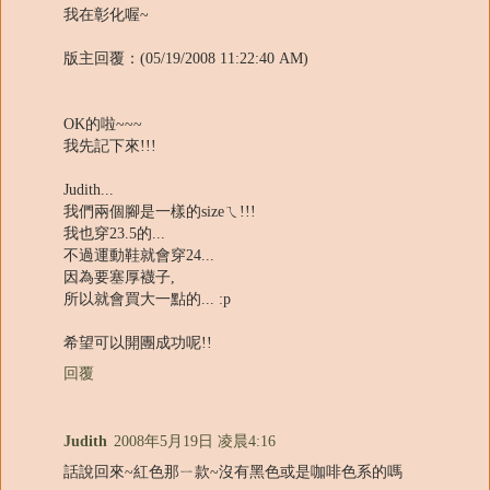
我在彰化喔~
版主回覆：(05/19/2008 11:22:40 AM)
OK的啦~~~
我先記下來!!!
Judith...
我們兩個腳是一樣的sizeㄟ!!!
我也穿23.5的...
不過運動鞋就會穿24...
因為要塞厚襪子,
所以就會買大一點的... :p
希望可以開團成功呢!!
回覆
Judith
2008年5月19日 凌晨4:16
話說回來~紅色那ㄧ款~沒有黑色或是咖啡色系的嗎