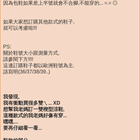
因為包鞋如果差上半號就會不合腳,不能穿的... =.= ◎
如果大家想訂購其他款式的鞋子,
就可以考慮啦!!!
PS:
關於鞋號大小跟測量方式,
請參閱下方!!!!
這邊訂購鞋子都以歐洲鞋號為主.
請寫明(36/37/38/39..)
我發現,
我有衝動買很多雙ㄟ... XD
想幫我老媽訂一雙楔型涼鞋,
這種款式的我老媽好像有穿...
嘿嘿....
要再仔細看一看...