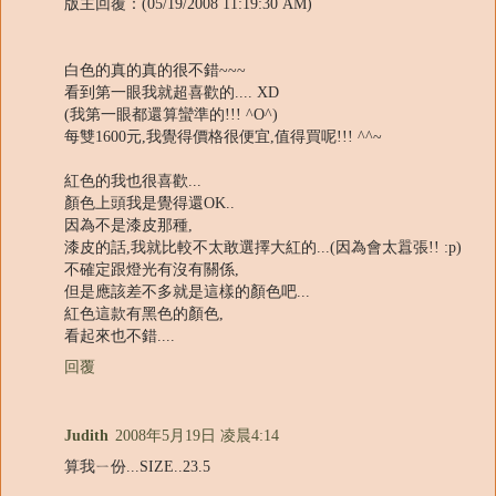
版主回覆：(05/19/2008 11:19:30 AM)
白色的真的真的很不錯~~~
看到第一眼我就超喜歡的.... XD
(我第一眼都還算蠻準的!!! ^O^)
每雙1600元,我覺得價格很便宜,值得買呢!!! ^^~
紅色的我也很喜歡...
顏色上頭我是覺得還OK..
因為不是漆皮那種,
漆皮的話,我就比較不太敢選擇大紅的...(因為會太囂張!! :p)
不確定跟燈光有沒有關係,
但是應該差不多就是這樣的顏色吧...
紅色這款有黑色的顏色,
看起來也不錯....
回覆
Judith
2008年5月19日 凌晨4:14
算我ㄧ份...SIZE..23.5