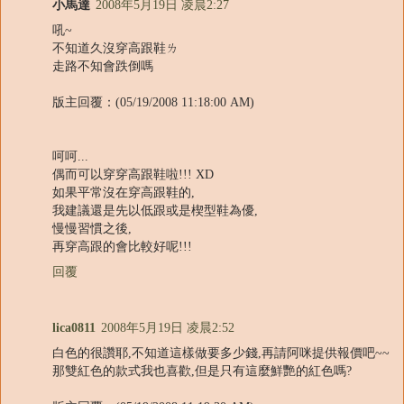
小馬達
2008年5月19日 凌晨2:27
吼~
不知道久沒穿高跟鞋ㄌ
走路不知會跌倒嗎
版主回覆：(05/19/2008 11:18:00 AM)
呵呵...
偶而可以穿穿高跟鞋啦!!! XD
如果平常沒在穿高跟鞋的,
我建議還是先以低跟或是楔型鞋為優,
慢慢習慣之後,
再穿高跟的會比較好呢!!!
回覆
lica0811
2008年5月19日 凌晨2:52
白色的很讚耶,不知道這樣做要多少錢,再請阿咪提供報價吧~~
那雙紅色的款式我也喜歡,但是只有這麼鮮艷的紅色嗎?