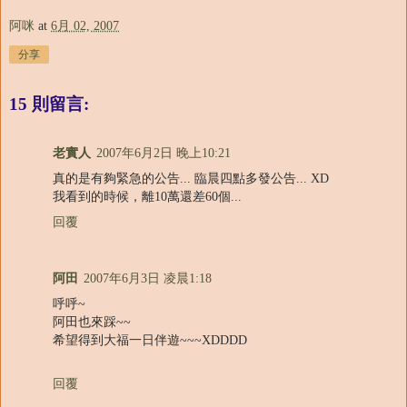
阿咪
at
6月 02, 2007
分享
15 則留言:
老實人
2007年6月2日 晚上10:21
真的是有夠緊急的公告... 臨晨四點多發公告... XD
我看到的時候，離10萬還差60個...
回覆
阿田
2007年6月3日 凌晨1:18
呼呼~
阿田也來踩~~
希望得到大福一日伴遊~~~XDDDD
回覆