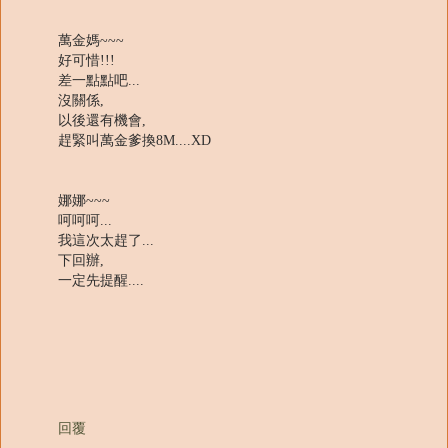
萬金媽~~~
好可惜!!!
差一點點吧...
沒關係,
以後還有機會,
趕緊叫萬金爹換8M....XD
娜娜~~~
呵呵呵...
我這次太趕了...
下回辦,
一定先提醒....
回覆