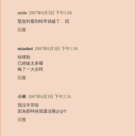
mido
2007年6月3日 下午1:04
緊急到看到時早就破了... 囧
回覆
miaohui
2007年6月3日 下午1:58
哇哩勒
已經破太多囉
晚了一大步阿
回覆
小米
2007年6月3日 下午2:34
我沒辛苦啦
因為那時候我還沒睡@@Y
回覆