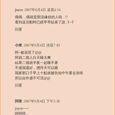
joyce
2007年6月4日 凌晨4:54
偶偶....偶就是那沒緣份的人啦...!!
看到這活動時已經早早結束了說..T~T
回覆
小米
2007年6月4日 清晨7:49
阿~被花現了@@
阿就二個人白天睡太爽
結果二個就半夜一起睡不著
不過我還好，禮拜天可以睡
我家那口子早上十點就被告知中午要去加班
所以自作虐不可活@@
回覆
阿咪
2007年6月4日 下午3:36
joyce~~~
呵呵呵...