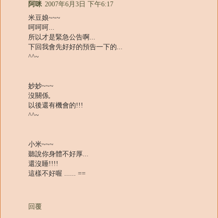
阿咪
2007年6月3日 下午6:17
米豆娘~~~
呵呵呵...
所以才是緊急公告啊...
下回我會先好好的預告一下的...
^^~
妙妙~~~
沒關係,
以後還有機會的!!!
^^~
小米~~~
聽說你身體不好厚...
還沒睡!!!!
這樣不好喔 ...... ==
回覆