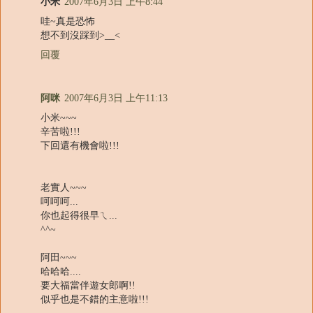
小米
2007年6月3日 上午8:44
哇~真是恐怖
想不到沒踩到>__<
回覆
阿咪
2007年6月3日 上午11:13
小米~~~
辛苦啦!!!
下回還有機會啦!!!
老實人~~~
呵呵呵...
你也起得很早ㄟ...
^^~
阿田~~~
哈哈哈....
要大福當伴遊女郎啊!!
似乎也是不錯的主意啦!!!