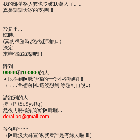
我的部落格人數也快破10萬人了........
真是謝謝大家的支持!!!!
於是乎...
臨時,
(真的很臨時,突然想到的...)
決定....
來辦個踩踩樂吧!!!
踩到...
99999
和
100000
的人,
可以得到阿咪預備的一份小禮物喔!!!!
（ㄟ...啥禮物啊..還沒想到,等想到再說..）
請踩到的人,
按（PrtScSysRq）,
然後再將檔案寄給阿咪喔...
doraliao@gmail.com
等你喔~~~~
（阿咪沒大肆宣傳,就看誰是有緣人啦!!!!）