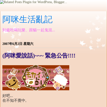
阿咪生活亂記
到處吃喝玩樂、跟貓一起鬼混...
2007年6月2日 星期六
(阿咪愛說話)~~~ 緊急公告!!!!
好吧...
在不知不覺中,